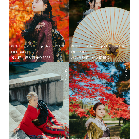
着付け.
ヘアセット.
portrait.
成人式.
着付け.
ヘアセット.
portrait.
成人式.
still.
hair.
still.
hair.
徴古館 - 成人前撮り2025
おはらい町 - 成人前撮り
2024.12.02
2023.12.08