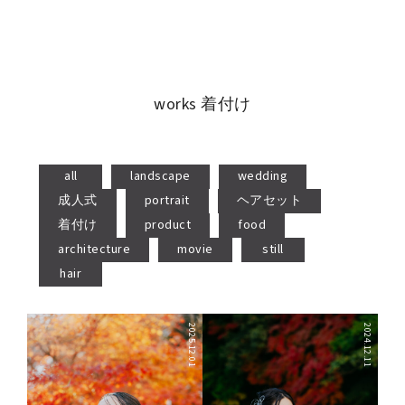
MENU
works 着付け
all
landscape
wedding
成人式
portrait
ヘアセット
着付け
product
food
architecture
movie
still
hair
2025.12.01
2024.12.11